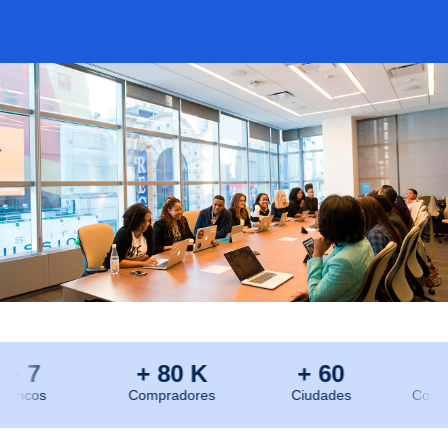
+ 7
+ 80 K
+ 60
+
ancos
Compradores
Ciudades
Constru
Kogg